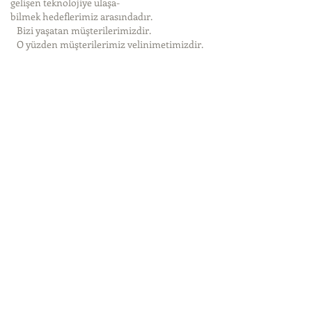
gelişen teknolojiye ulaşa-
bilmek hedeflerimiz arasındadır.
Bizi yaşatan müşterilerimizdir.
O yüzden müşterilerimiz velinimetimizdir.
Saygılarımızla,
+90 536 249 06 44
info@ertrefrakter.com
ERT Refrakter Ateş Tuğla ve Harçları
Öteyüz Mah. Gazi Hakan Mızrak Cad.
Sürül Apt. No: 16/1
Filyos - Zonguldak
Copyright © 2026 ERT Refrakter / Tüm
Hakları Saklıdır.